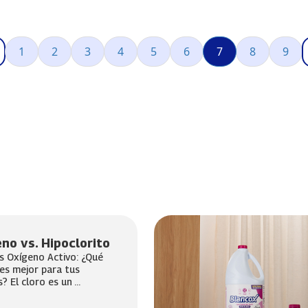
Página
Página
Página
Página
Página
Página
Página actual
Página
Pági
terior
1
2
3
4
5
6
7
8
9
no vs. Hipoclorito
s Oxígeno Activo: ¿Qué
es mejor para tus
? El cloro es un ...