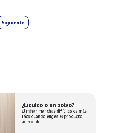
na
Siguiente página
Siguiente
¿Líquido o en polvo?
Eliminar manchas difíciles es más
fácil cuando eliges el producto
adecuado.