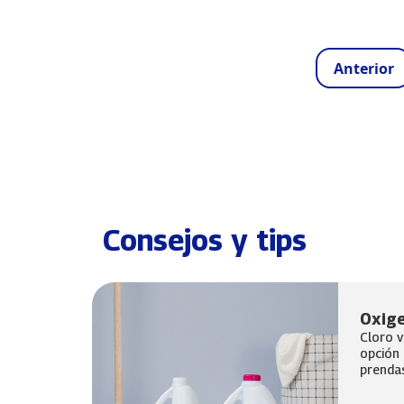
Paginación
Página an
Anterior
Consejos y tips
Oxige
Cloro v
opción 
prendas