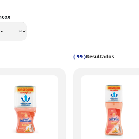
ncox
( 99 )
Resultados