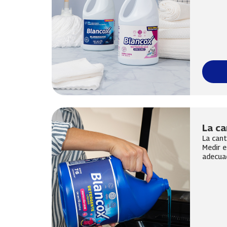
La ca
La cant
Medir e
adecuad