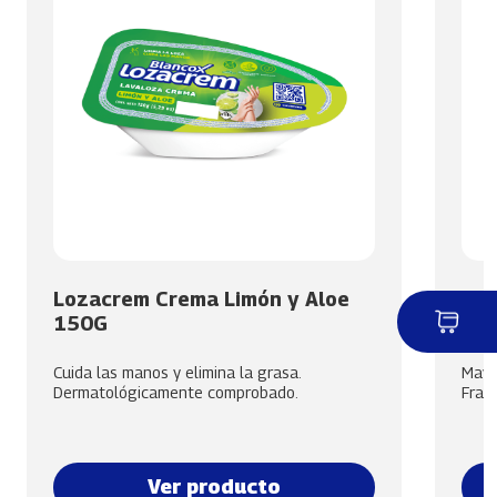
Lozacrem Crema Limón y Aloe
Lim
150G
18
Cuida las manos y elimina la grasa.
Mayor
Dermatológicamente comprobado.
Frag
Ver producto