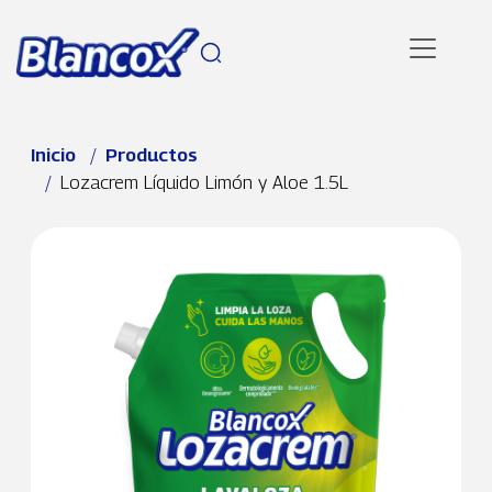
Pasar al contenido principal
Ruta de navegación
Inicio
Productos
Lozacrem Líquido Limón y Aloe 1.5L