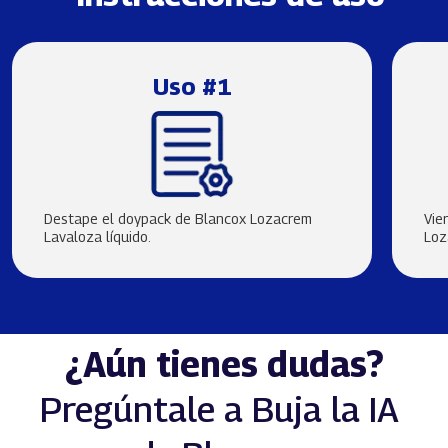
Uso #1
Destape el doypack de Blancox Lozacrem
Vie
Lavaloza líquido.
Loz
¿Aún tienes dudas?
Pregúntale a Buja la IA 