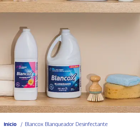
Ruta de navegación
Inicio
Blancox Blanqueador Desinfectante