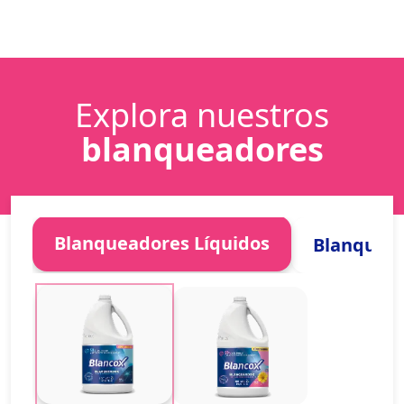
Explora nuestros
blanqueadores
Blanqueadores Líquidos
Blanquead
Imagen
Imagen