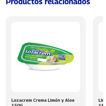
Productos relacionados
Lozacrem Crema Limón y Aloe
Lim
150G
18