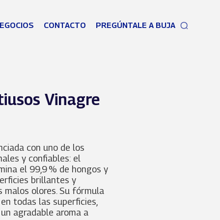
EGOCIOS
CONTACTO
PREGÚNTALE A BUJA
tiusos Vinagre
nciada con uno de los
ales y confiables: el
imina el 99,9 % de hongos y
rficies brillantes y
s malos olores. Su fórmula
en todas las superficies,
 un agradable aroma a