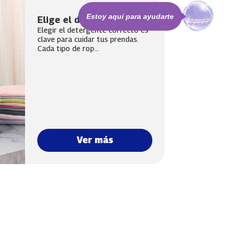
Estoy aquí para ayudarte
Elige el detergente ideal
Elegir el detergente correcto es
clave para cuidar tus prendas.
Cada tipo de rop...
Ver más