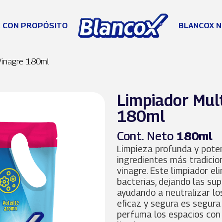
 CON PROPÓSITO
BLANCOX N
Vinagre 180ml
Limpiador Mul
180ml
Cont. Neto
180ml
Limpieza profunda y pote
ingredientes más tradicion
vinagre. Este limpiador el
bacterias, dejando las supe
ayudando a neutralizar lo
eficaz y segura es segura 
perfuma los espacios con