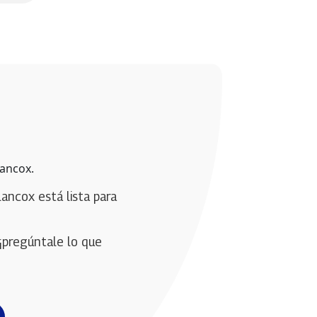
lancox.
lancox está lista para 
¡pregúntale lo que 