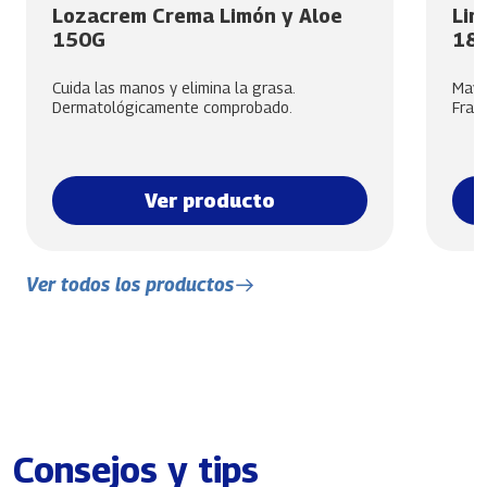
Lozacrem Crema Limón y Aloe
Lim
150G
18
Cuida las manos y elimina la grasa.
Mayor
Dermatológicamente comprobado.
Frag
Ver producto
Ver todos los productos
Consejos y tips