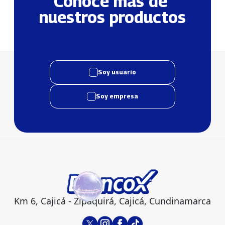
Conoce más de 
nuestros productos
Soy usuario
Soy empresa
Km 6, Cajicá - Zipaquirá, Cajicá, Cundinamarca