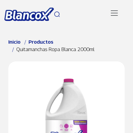
Pasar al contenido principal
Ruta de navegación
Inicio
Productos
Quitamanchas Ropa Blanca 2000ml