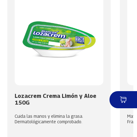
Lozacrem Crema Limón y Aloe
Lim
150G
18
Cuida las manos y elimina la grasa.
Mayor
Dermatológicamente comprobado.
Frag