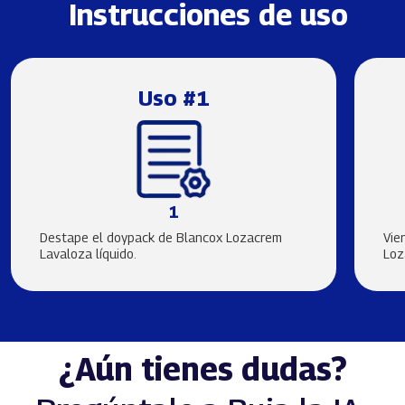
Instrucciones de uso
Uso #1
1
Destape el doypack de Blancox Lozacrem
Vie
Lavaloza líquido.
Loz
¿Aún tienes dudas?