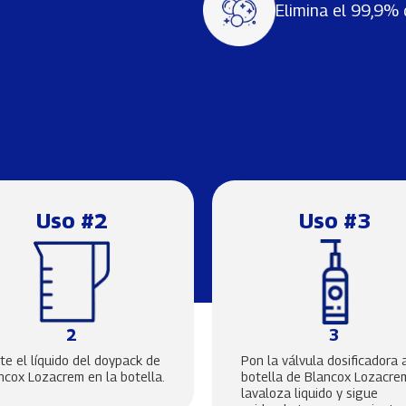
Elimina el 99,9% 
Uso #2
Uso #3
2
3
rte el líquido del doypack de
Pon la válvula dosificadora 
ncox Lozacrem en la botella.
botella de Blancox Lozacre
lavaloza liquido y sigue