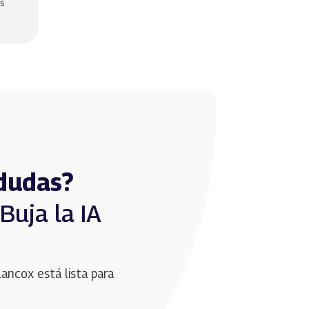
s
dudas?
uja la IA 
lancox está lista para 