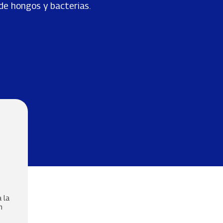
de hongos y bacterias.
a la
m