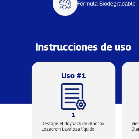
Fórmula Biodegradable.
Instrucciones de uso
Uso #1
1
Destape el doypack de Blancox
Vie
Lozacrem Lavaloza líquido.
Bla