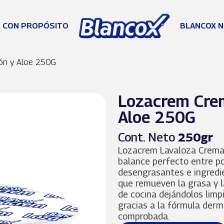
 CON PROPÓSITO
BLANCOX N
ón y Aloe 250G
Lozacrem Cre
Aloe 250G
Cont. Neto
250gr
Lozacrem Lavaloza Crema 
balance perfecto entre p
desengrasantes e ingredi
que remueven la grasa y l
de cocina dejándolos limp
gracias a la fórmula der
comprobada.