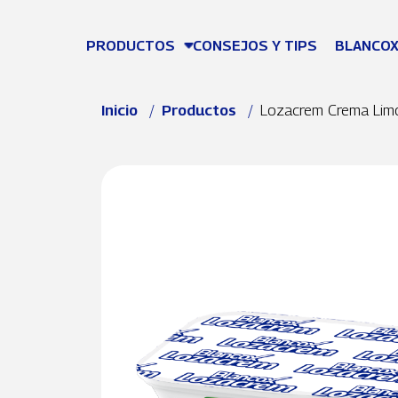
Pasar al contenido principal
PRODUCTOS
CONSEJOS Y TIPS
BLANCOX
Ruta de navegación
Inicio
Productos
Lozacrem Crema Lim