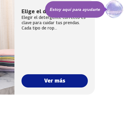
Estoy aquí para ayudarte
Elige el detergente ideal
Elegir el detergente correcto es
clave para cuidar tus prendas.
Cada tipo de rop...
Ver más