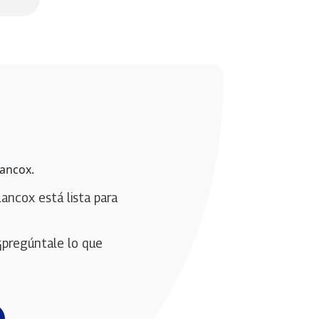
lancox.
lancox está lista para 
¡pregúntale lo que 