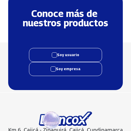
Conoce más de 
nuestros productos
Soy usuario
Soy empresa
Km 6, Cajicá - Zipaquirá, Cajicá, Cundinamarca