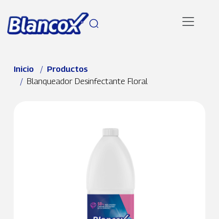
Pasar al contenido principal
Ruta de navegación
Inicio
Productos
Blanqueador Desinfectante Floral