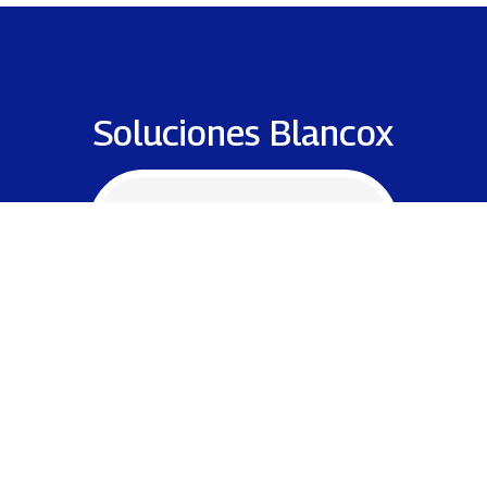
Soluciones Blancox
Limpieza de pisos
Li